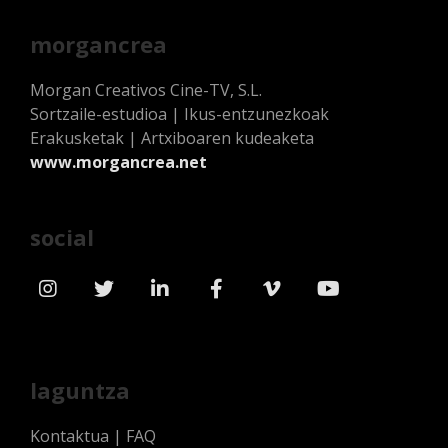
morgancrea
Morgan Creativos Cine-TV, S.L.
Sortzaile-estudioa | Ikus-entzunezkoak
Erakusketak | Artxiboaren kudeaketa
www.morgancrea.net
social
laguntza
Kontaktua
|
FAQ