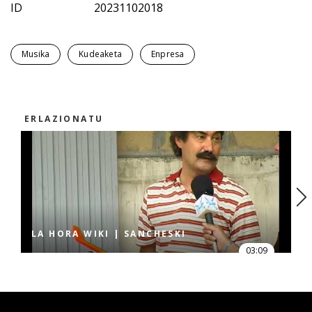
ID
20231102018
Musika
Kudeaketa
Enpresa
ERLAZIONATU
LA HORA WIKI | SANCHESKI
03:09