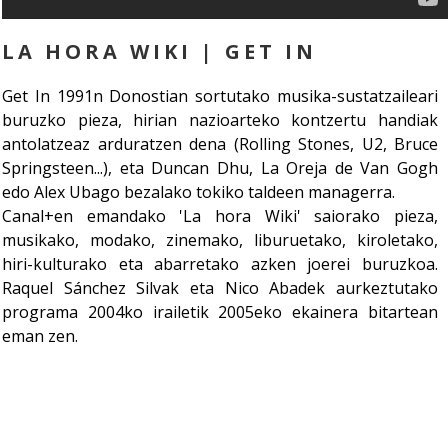
LA HORA WIKI | GET IN
Get In 1991n Donostian sortutako musika-sustatzaileari
buruzko pieza, hirian nazioarteko kontzertu handiak
antolatzeaz arduratzen dena (Rolling Stones, U2, Bruce
Springsteen...), eta Duncan Dhu, La Oreja de Van Gogh
edo Alex Ubago bezalako tokiko taldeen managerra.
Canal+en emandako 'La hora Wiki' saiorako pieza,
musikako, modako, zinemako, liburuetako, kiroletako,
hiri-kulturako eta abarretako azken joerei buruzkoa.
Raquel Sánchez Silvak eta Nico Abadek aurkeztutako
programa 2004ko irailetik 2005eko ekainera bitartean
eman zen.