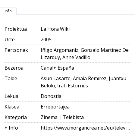
Info
Proiektua
La Hora Wiki
Urte
2005
Pertsonak
Iñigo Argomaniz, Gonzalo Martínez De
Lizarduy, Anne Vadillo
Bezeroa
Canal+ España
Talde
Asun Lasarte, Amaia Remírez, Juantxu
Beloki, Irati Estornés
Lekua
Donostia
Klasea
Erreportajea
Kategoria
Zinema | Telebista
+ Info
https://www.morgancrea.net/eu/television.html