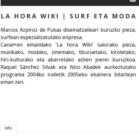
LA HORA WIKI | SURF ETA MODA
Marcos Azpiroz de Pukas diseinatzaileari buruzko pieza,
surfean espezializatutako enpresa.
Canal+en emandako 'La hora Wiki' saiorako pieza,
musikako, modako, zinemako, liburuetako, kiroletako,
hiri-kulturako eta abarretako azken joerei buruzkoa.
Raquel Sánchez Silvak eta Nico Abadek aurkeztutako
programa 2004ko irailetik 2005eko ekainera bitartean
eman zen.
Info