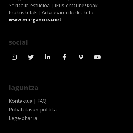
Sortzaile-estudioa | Ikus-entzunezkoak
Erakusketak | Artxiboaren kudeaketa
www.morgancrea.net
social
laguntza
Kontaktua
|
FAQ
Pribatutasun-politika
Lege-oharra