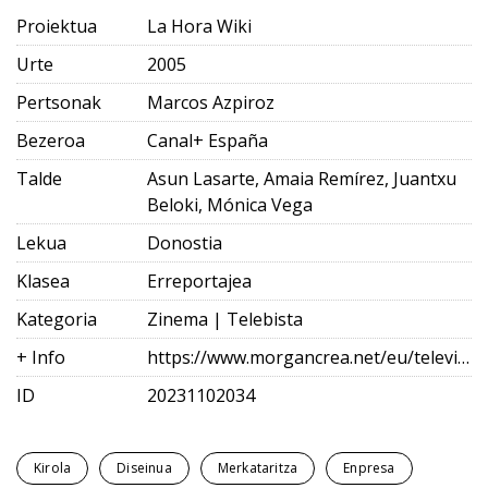
Proiektua
La Hora Wiki
Urte
2005
Pertsonak
Marcos Azpiroz
Bezeroa
Canal+ España
Talde
Asun Lasarte, Amaia Remírez, Juantxu
Beloki, Mónica Vega
Lekua
Donostia
Klasea
Erreportajea
Kategoria
Zinema | Telebista
+ Info
https://www.morgancrea.net/eu/television.html
ID
20231102034
Kirola
Diseinua
Merkataritza
Enpresa