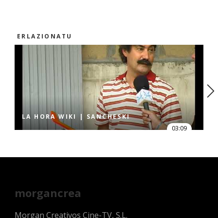
ERLAZIONATU
LA HORA WIKI | SANCHESKI
03:09
morgancrea
Morgan Creativos Cine-TV, S.L.