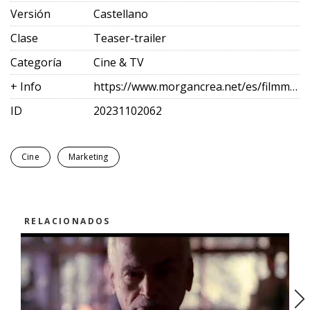
Versión
Castellano
Clase
Teaser-trailer
Categoría
Cine & TV
+ Info
https://www.morgancrea.net/es/filmmarketing.html
ID
20231102062
Cine
Marketing
RELACIONADOS