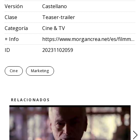
Versión
Castellano
Clase
Teaser-trailer
Categoría
Cine & TV
+ Info
https://www.morgancrea.net/es/filmmarketing.html
ID
20231102059
Cine
Marketing
RELACIONADOS