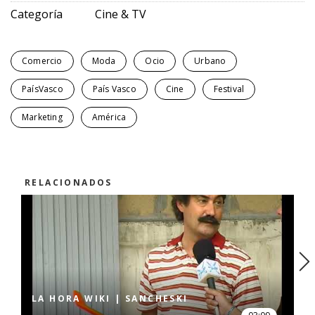
Categoría
Cine & TV
Comercio
Moda
Ocio
Urbano
PaísVasco
País Vasco
Cine
Festival
Marketing
América
RELACIONADOS
LA HORA WIKI | SANCHESKI