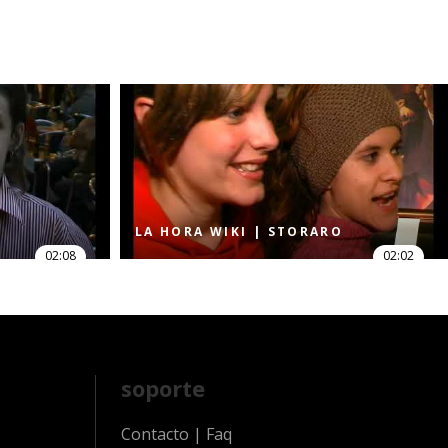
LA HORA WIKI | STORARO
02:08
02:02
soporte
Contacto
|
Faq