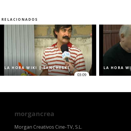
RELACIONADOS
LA HORA WIKI | SANCHESKI
LA HORA WI
03:09
morgancrea
Morgan Creativos Cine-TV, S.L.