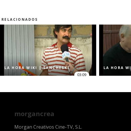
RELACIONADOS
LA HORA WIKI | SANCHESKI
LA HORA WI
03:09
morgancrea
Morgan Creativos Cine-TV, S.L.