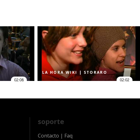
LA HORA WIKI | STORARO
02:08
02:02
soporte
Contacto
|
Faq