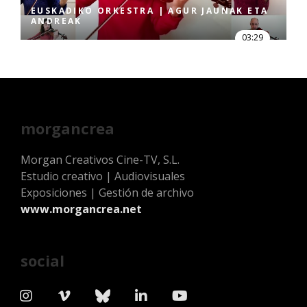
EUSKADIKO ORKESTRA | AGUR JAUNAK ETA
ANDREAK
03:29
morgancrea
Morgan Creativos Cine-TV, S.L.
Estudio creativo | Audiovisuales
Exposiciones | Gestión de archivo
www.morgancrea.net
social