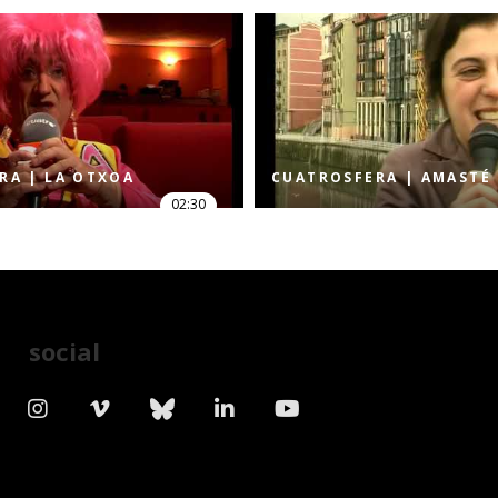
RA | LA OTXOA
CUATROSFERA | AMASTÉ
02:30
social