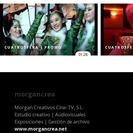
CUATROSFERA | PROMO
CUATROSFE
01:28
morgancrea
Morgan Creativos Cine-TV, S.L.
Estudio creativo | Audiovisuales
Exposiciones | Gestión de archivo
www.morgancrea.net