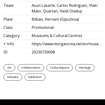
Team
Asun Lasarte, Carlos Rodríguez, Iñaki
Mato, Quartan, Heidi Otaduy
Place
Bilbao, Hernani (Gipuzkoa)
Class
Promotional
Category
Museums & Cultural Centres
+ Info
https://www.morgancrea.net/en/museochillidaleku.html
ID
20230720008
Art
Collaboration
Culturalspace
Heritage
Industry
Exhibition