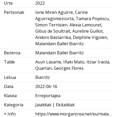
Urte
2022
Pertsonak
Ione Miren Aguirre, Carine
Aguirregomezcorta, Tamara Popescu,
Simon Ternisien, Alexia Lamouret,
Gibus de Soultrait, Aureline Guillot,
Andoni Bastarrika, Delphine Irigoien,
Malandain Ballet Biarritz
Bezeroa
Malandain Ballet Biarritz
Talde
Asun Lasarte, Iñaki Mato, Itziar Iraola,
Quartan, Georges Flores
Lekua
Biarritz
Data
2022-06-16
Klasea
Erreportajea
Kategoria
Jaialdiak | Ekitaldiak
+ Info
https://www.morgancrea.net/eu/malandainballetbiarritz.html