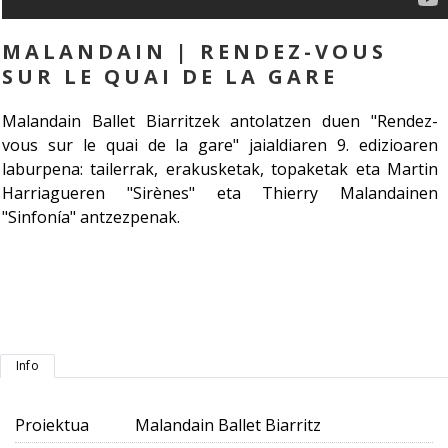
MALANDAIN | RENDEZ-VOUS
SUR LE QUAI DE LA GARE
Malandain Ballet Biarritzek antolatzen duen "Rendez-
vous sur le quai de la gare" jaialdiaren 9. edizioaren
laburpena: tailerrak, erakusketak, topaketak eta Martin
Harriagueren "Sirènes" eta Thierry Malandainen
"Sinfonía" antzezpenak.
Info
Proiektua
Malandain Ballet Biarritz