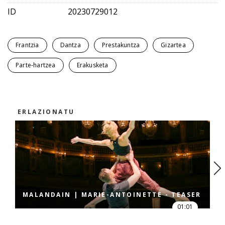
ID
20230729012
Frantzia
Dantza
Prestakuntza
Gizartea
Parte-hartzea
Erakusketa
ERLAZIONATU
MALANDAIN | MARIE-ANTOINETTE - TEASER
01:01