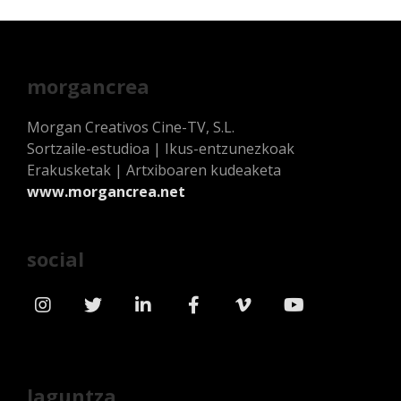
morgancrea
Morgan Creativos Cine-TV, S.L.
Sortzaile-estudioa | Ikus-entzunezkoak
Erakusketak | Artxiboaren kudeaketa
www.morgancrea.net
social
laguntza