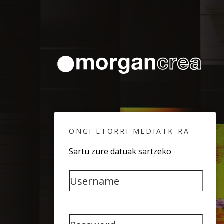
ONGI ETORRI MEDIATK-RA
Sartu zure datuak sartzeko