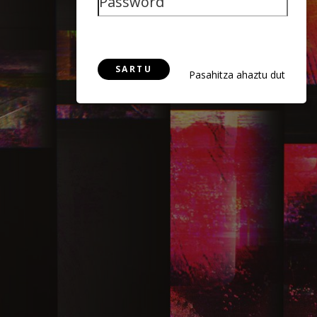
SARTU
Pasahitza ahaztu dut