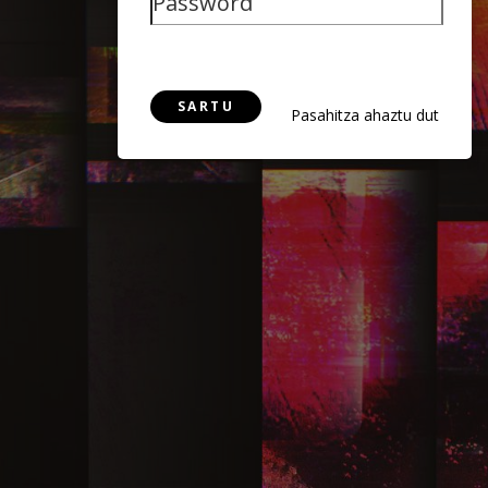
SARTU
Pasahitza ahaztu dut