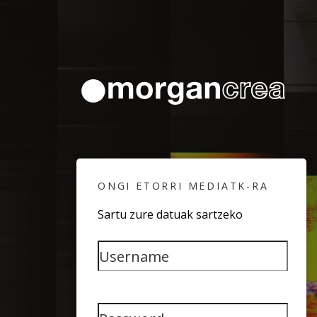
ONGI ETORRI MEDIATK-RA
Sartu zure datuak sartzeko