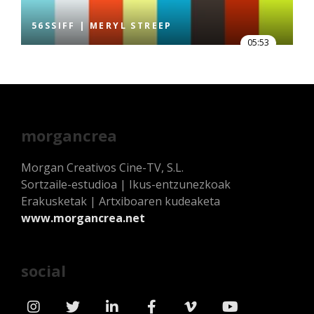
56SSIFF | MERYL STREEP
05:53
morgancrea
Morgan Creativos Cine-TV, S.L.
Sortzaile-estudioa | Ikus-entzunezkoak
Erakusketak | Artxiboaren kudeaketa
www.morgancrea.net
social