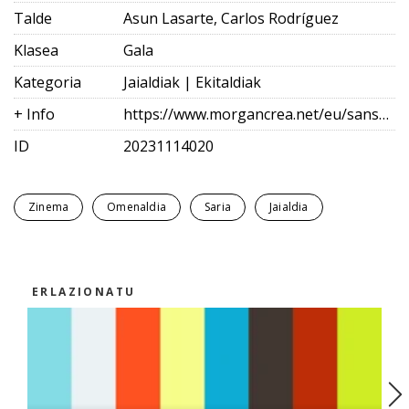
Talde
Asun Lasarte, Carlos Rodríguez
Klasea
Gala
Kategoria
Jaialdiak | Ekitaldiak
+ Info
https://www.morgancrea.net/eu/sansebastianfes.html
ID
20231114020
Zinema
Omenaldia
Saria
Jaialdia
ERLAZIONATU