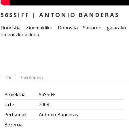
56SSIFF | ANTONIO BANDERAS
Donostia Zinemaldiko Donostia Sariaren galarako
omenezko bideoa.
Info
Transkripzioa
Proiektua
56SSIFF
Urte
2008
Pertsonak
Antonio Banderas
Bezeroa