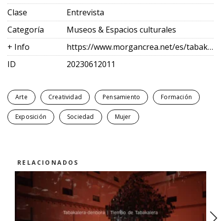
Clase
Entrevista
Categoría
Museos & Espacios culturales
+ Info
https://www.morgancrea.net/es/tabakalera.html
ID
20230612011
Arte
Creatividad
Pensamiento
Formación
Exposición
Sociedad
Mujer
RELACIONADOS