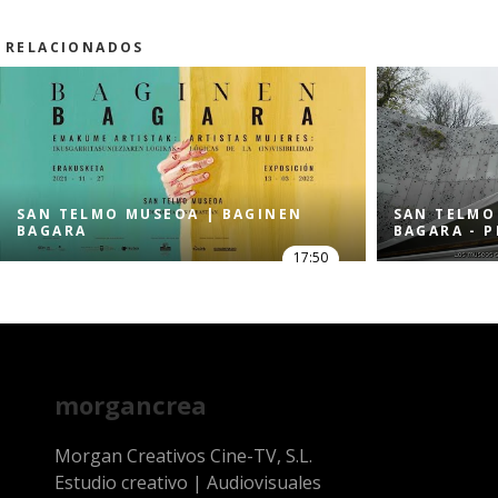
RELACIONADOS
SAN TELMO MUSEOA | BAGINEN
SAN TELMO
BAGARA
BAGARA - 
17:50
morgancrea
Morgan Creativos Cine-TV, S.L.
Estudio creativo | Audiovisuales