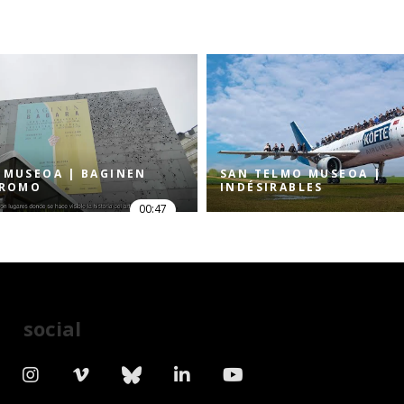
 MUSEOA | BAGINEN
SAN TELMO MUSEOA |
PROMO
INDÉSIRABLES
00:47
social