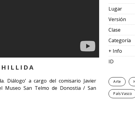
Lugar
Versión
Clase
Categoría
+ Info
ID
CHILLIDA
da. Diálogo’ a cargo del comisario Javier
Arte
 el Museo San Telmo de Donostia / San
País Vasco