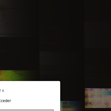
TK
cceder