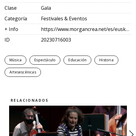
Clase
Gala
Categoría
Festivales & Eventos
+ Info
https://www.morgancrea.net/es/euskadikoorkestra.html
ID
20230716003
Música
Espectáculo
Educación
Historia
Artesescénicas
RELACIONADOS