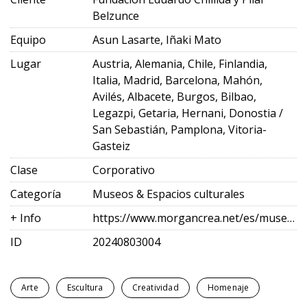
Belzunce
Equipo
Asun Lasarte, Iñaki Mato
Lugar
Austria, Alemania, Chile, Finlandia,
Italia, Madrid, Barcelona, Mahón,
Avilés, Albacete, Burgos, Bilbao,
Legazpi, Getaria, Hernani, Donostia /
San Sebastián, Pamplona, Vitoria-
Gasteiz
Clase
Corporativo
Categoría
Museos & Espacios culturales
+ Info
https://www.morgancrea.net/es/museochillidaleku.html
ID
20240803004
Arte
Escultura
Creatividad
Homenaje