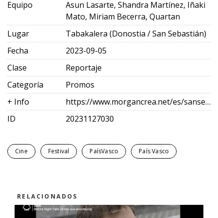
Equipo
Asun Lasarte, Shandra Martínez, Iñaki
Mato, Miriam Becerra, Quartan
Lugar
Tabakalera (Donostia / San Sebastián)
Fecha
2023-09-05
Clase
Reportaje
Categoría
Promos
+ Info
https://www.morgancrea.net/es/sansebastianfes.html
ID
20231127030
Cine
Festival
PaísVasco
País Vasco
RELACIONADOS