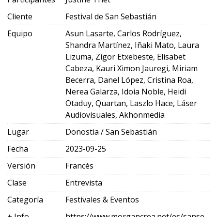
Cliente
Festival de San Sebastián
Equipo
Asun Lasarte, Carlos Rodríguez,
Shandra Martínez, Iñaki Mato, Laura
Lizuma, Zigor Etxebeste, Elisabet
Cabeza, Kauri Ximon Jauregi, Miriam
Becerra, Danel López, Cristina Roa,
Nerea Galarza, Idoia Noble, Heidi
Otaduy, Quartan, Laszlo Hace, Láser
Audiovisuales, Akhonmedia
Lugar
Donostia / San Sebastián
Fecha
2023-09-25
Versión
Francés
Clase
Entrevista
Categoría
Festivales & Eventos
+ Info
https://www.morgancrea.net/es/sansebastianfes.html