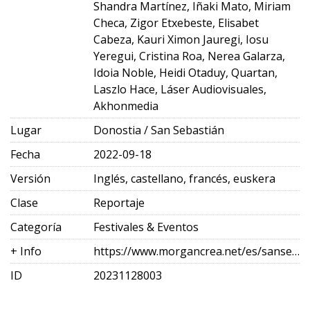
Shandra Martínez, Iñaki Mato, Miriam
Checa, Zigor Etxebeste, Elisabet
Cabeza, Kauri Ximon Jauregi, Iosu
Yeregui, Cristina Roa, Nerea Galarza,
Idoia Noble, Heidi Otaduy, Quartan,
Laszlo Hace, Láser Audiovisuales,
Akhonmedia
Lugar
Donostia / San Sebastián
Fecha
2022-09-18
Versión
Inglés, castellano, francés, euskera
Clase
Reportaje
Categoría
Festivales & Eventos
+ Info
https://www.morgancrea.net/es/sansebastianfes.html
ID
20231128003