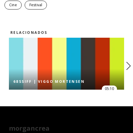
Cine
Festival
RELACIONADOS
68SSIFF | VIGGO MORTENSEN
05:10
morgancrea