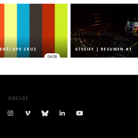
PENÉLOPE CRUZ
67SSIFF | RESUMEN #1
04:08
social