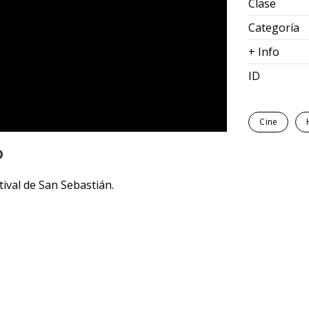
Clase
Categoría
+ Info
ID
Cine
D
ival de San Sebastián.