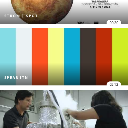
STROM | SPOT
00:20
SPEAR ITN
05:12